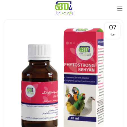
07
مه