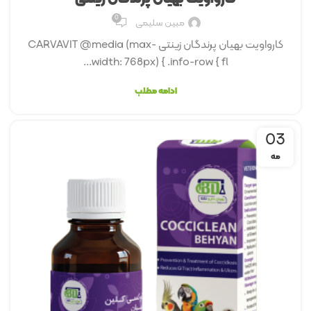
0
مبین سلیمی
کارواوﯾﺖ بهیان پرندگان زینتی CARVAVIT @media (max-
width: 768px) { .info-row { fl...
ادامه مطلب
03
مه