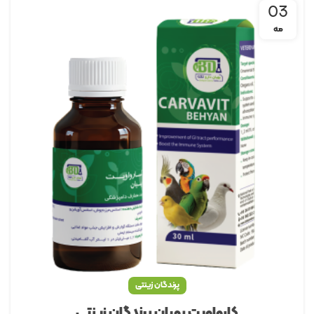
03
مه
پرندگان زینتی
کارواویت بهیان پرندگان زینتی