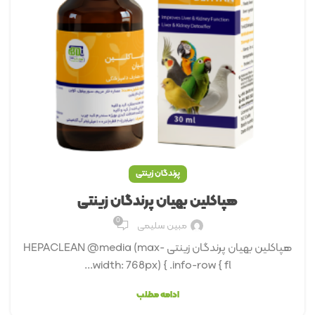
پرندگان زینتی
هپاکلین ﺑﻬﯿﺎن پرندگان زینتی
0
مبین سلیمی
هپاکلین بهیان پرندگان زینتی HEPACLEAN @media (max-
width: 768px) { .info-row { fl...
ادامه مطلب