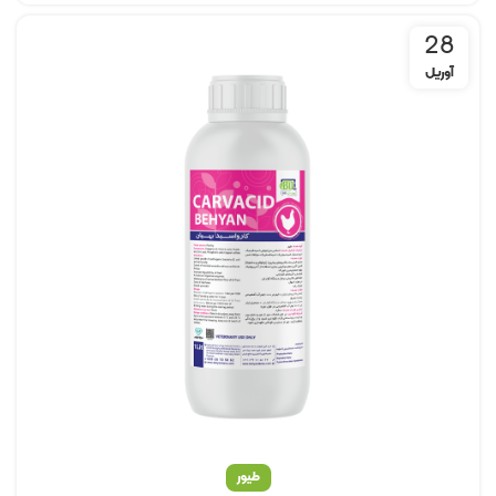
28
آوریل
طیور