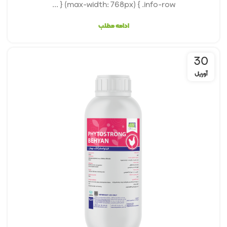
(max-width: 768px) { .info-row { ...
ادامه مطلب
30
آوریل