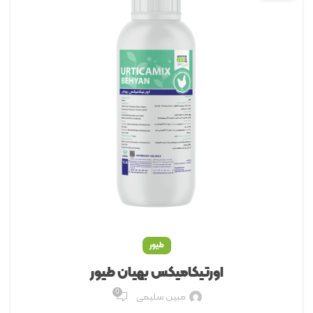
طیور
اورتیکامیکس ﺑﻬﯿﺎن طیور
0
مبین سلیمی