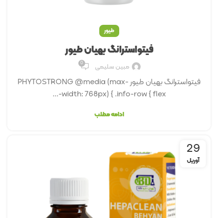
طیور
فیتواسترانگ بهیان طیور
0
مبین سلیمی
فیتواسترانگ بهیان طیور PHYTOSTRONG @media (max-
width: 768px) { .info-row { flex-...
ادامه مطلب
29
آوریل