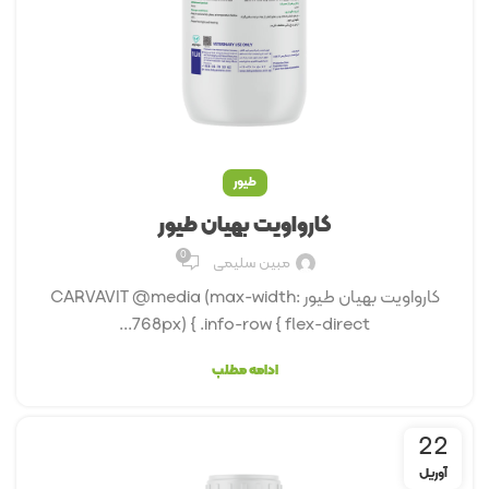
طیور
کارواویت بهیان طیور
0
مبین سلیمی
کارواوﯾﺖ بهیان طیور CARVAVIT @media (max-width:
768px) { .info-row { flex-direct...
ادامه مطلب
22
آوریل