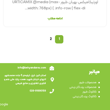
اورتیکامیکس بهیان طیور URTICAMIX @media (max-
width: 768px) { .info-row { flex-di...
ادامه مطلب
2
1
info@behyandarou.com
میانبر
استان البرز، کرج، کیلومتر 5 جاده محمدشهر،
انتهای خیابان شهید همت، پارک ملی علم و
محصولات طیور
فناوری کشاورزی و منابع طبیعی
محصولات پرندگان زینتی
026-91690159
کاتالوگ طیور
کاتالوگ پرندگان زینتی