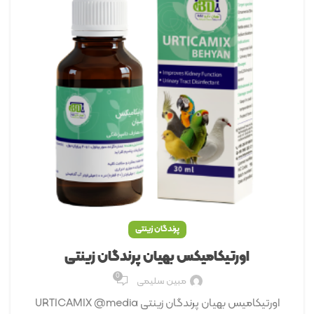
پرندگان زینتی
اورتیکامیکس ﺑﻬﯿﺎن پرندگان زینتی
0
مبین سلیمی
اورتیکامیس بهیان پرندگان زینتی URTICAMIX @media