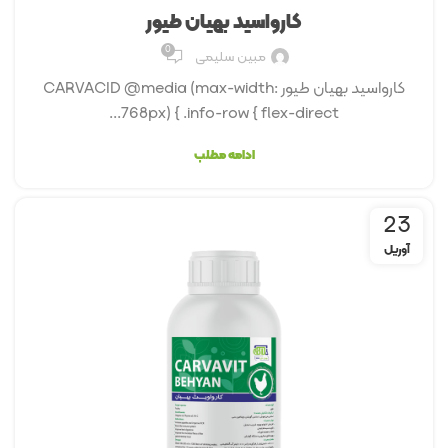
کارواسید بهیان طیور
0
مبین سلیمی
کارواسید بهیان طیور CARVACID @media (max-width:
768px) { .info-row { flex-direct...
ادامه مطلب
23
آوریل